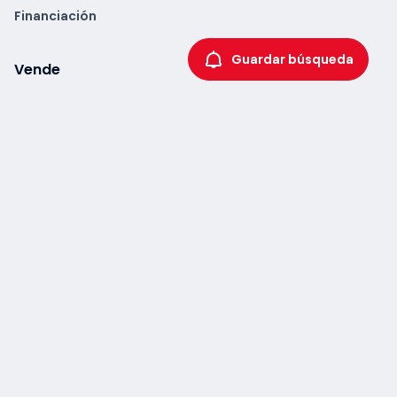
Financiación
Guardar búsqueda
Vende
Vender coche
Vende tu coche a un concesionario
Tasación de coches
Para profesionales
Accede a coches.net PRO
Conoce nuestros packs profesionales
Ayuda a profesionales
Blog para profesionales