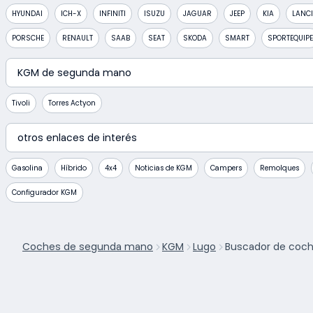
HYUNDAI
ICH-X
INFINITI
ISUZU
JAGUAR
JEEP
KIA
LANC
PORSCHE
RENAULT
SAAB
SEAT
SKODA
SMART
SPORTEQUIPE
KGM de segunda mano
Tivoli
Torres Actyon
otros enlaces de interés
Gasolina
Híbrido
4x4
Noticias de KGM
Campers
Remolques
Configurador KGM
Coches de segunda mano
KGM
Lugo
Buscador de coc