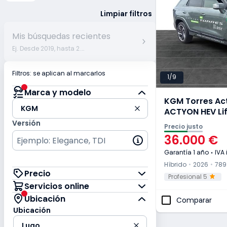
Limpiar filtros
Mis búsquedas recientes
Ej. Desde 2019, hasta 2.500 km, hasta 12.000€...
Filtros: se aplican al marcarlos
1/9
1 filtro aplicado
Marca y modelo
KGM Torres Ac
Marca y modelo
Marca y modelo
KGM
ACTYON HEV Lif
Versión
Precio justo
36.000 €
Garantía 1 año
IVA 
Híbrido
2026
789
Precio
Profesional 5
Servicios online
1 filtro aplicado
Ubicación
Comparar
Ubicación
Ubicación
Lugo