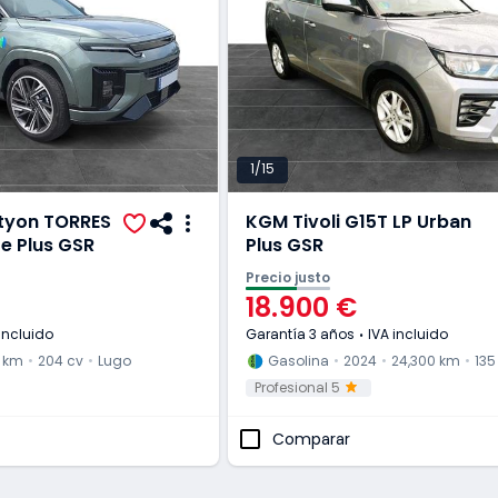
1/15
tyon TORRES
KGM Tivoli G15T LP Urban
e Plus GSR
Plus GSR
Precio justo
18.900 €
incluido
Garantía 3 años
IVA incluido
 km
204 cv
Lugo
Gasolina
2024
24,300 km
135
Profesional 5
Comparar