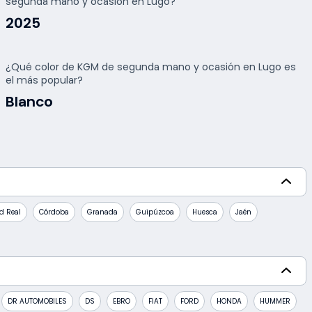
segunda mano y ocasión en Lugo?
2025
¿Qué color de KGM de segunda mano y ocasión en Lugo es
el más popular?
Blanco
d Real
Córdoba
Granada
Guipúzcoa
Huesca
Jaén
DR AUTOMOBILES
DS
EBRO
FIAT
FORD
HONDA
HUMMER