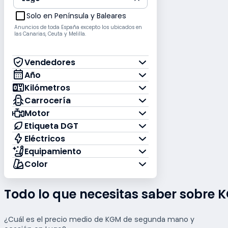
Solo en Península y Baleares
Solo en Península y Baleares
Anuncios de toda España excepto los ubicados en
las Canarias, Ceuta y Melilla.
Vendedores
Año
Kilómetros
Carrocería
Motor
Etiqueta DGT
Eléctricos
Equipamiento
Color
Todo lo que necesitas saber sobre
¿Cuál es el precio medio de KGM de segunda mano y