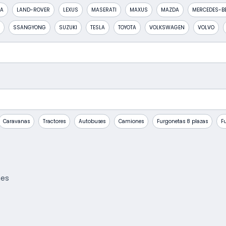
IA
LAND-ROVER
LEXUS
MASERATI
MAXUS
MAZDA
MERCEDES-B
SSANGYONG
SUZUKI
TESLA
TOYOTA
VOLKSWAGEN
VOLVO
Caravanas
Tractores
Autobuses
Camiones
Furgonetas 8 plazas
F
hes