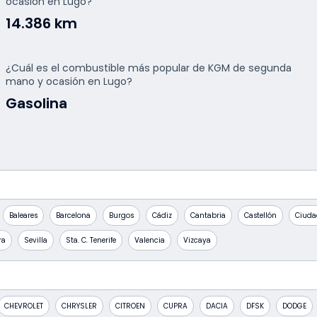
ocasión en Lugo?
14.386 km
¿Cuál es el combustible más popular de KGM de segunda
mano y ocasión en Lugo?
Gasolina
Baleares
Barcelona
Burgos
Cádiz
Cantabria
Castellón
Ciuda
ra
Sevilla
Sta. C. Tenerife
Valencia
Vizcaya
CHEVROLET
CHRYSLER
CITROEN
CUPRA
DACIA
DFSK
DODGE