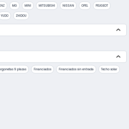
ENZ
MG
MINI
MITSUBISHI
NISSAN
OPEL
PEUGEOT
YUDO
ZHIDOU
urgonetas 9 plazas
Financiados
Financiados sin entrada
Techo solar