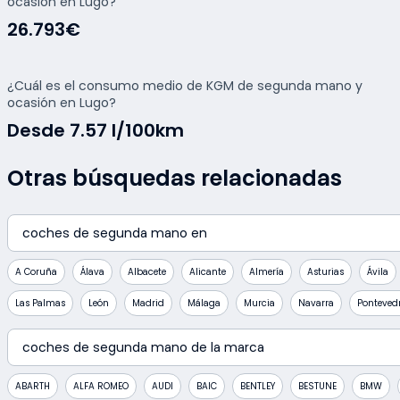
ocasión en Lugo?
26.793€
¿Cuál es el consumo medio de KGM de segunda mano y
ocasión en Lugo?
Desde 7.57 l/100km
Otras búsquedas relacionadas
coches de segunda mano en
A Coruña
Álava
Albacete
Alicante
Almería
Asturias
Ávila
Las Palmas
León
Madrid
Málaga
Murcia
Navarra
Ponteved
coches de segunda mano de la marca
ABARTH
ALFA ROMEO
AUDI
BAIC
BENTLEY
BESTUNE
BMW