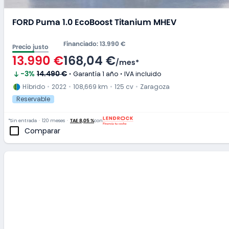
FORD Puma 1.0 EcoBoost Titanium MHEV
Financiado
:
13.990 €
Precio justo
13.990 €
168,04 €
/
mes
*
-3
%
14.490 €
Garantía 1 año
IVA incluido
Híbrido
2022
108,669 km
125 cv
Zaragoza
Reservable
*Sin entrada
120 meses
TAE 8,05 %
con
Comparar