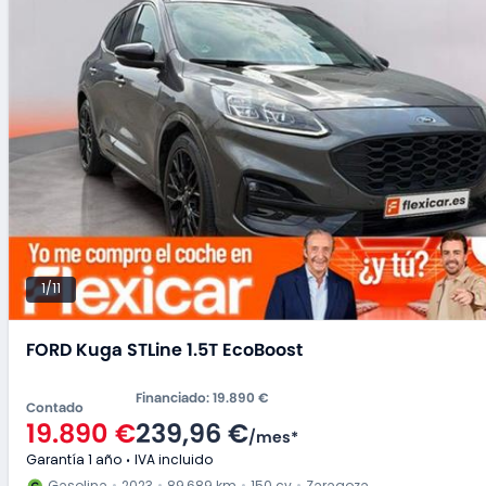
1/11
FORD Kuga STLine 1.5T EcoBoost
Financiado
:
19.890 €
Contado
19.890 €
239,96 €
/
mes
*
Garantía 1 año
IVA incluido