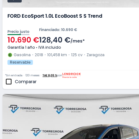
FORD EcoSport 1.0L EcoBoost S S Trend
Financiado
:
10.690 €
Precio justo
10.690 €
128,40 €
/
mes
*
Garantía 1 año
IVA incluido
Gasolina
2018
101,458 km
125 cv
Zaragoza
Reservable
*Sin entrada
120 meses
TAE 8,05 %
con
Comparar