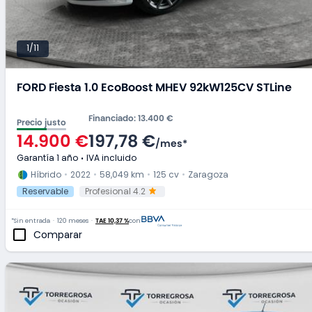
1/11
FORD Fiesta 1.0 EcoBoost MHEV 92kW125CV STLine
Financiado
:
13.400 €
Precio justo
14.900 €
197,78 €
/
mes
*
Garantía 1 año
IVA incluido
Híbrido
2022
58,049 km
125 cv
Zaragoza
Reservable
Profesional 4.2
*Sin entrada
120 meses
TAE 10,37 %
con
Comparar