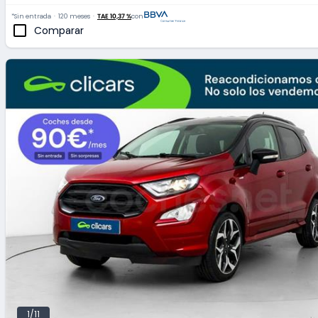
*Sin entrada
120 meses
TAE 10,37 %
con
Comparar
1/11