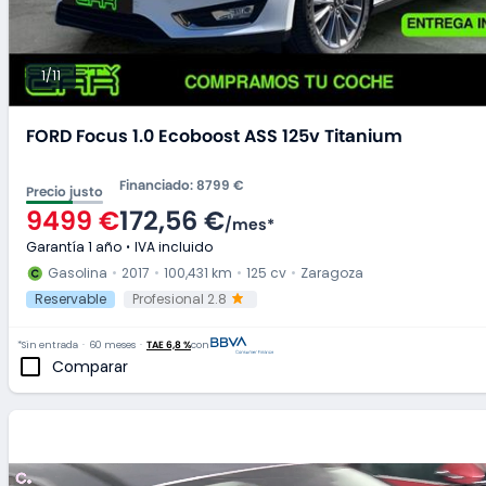
1/11
FORD Focus 1.0 Ecoboost ASS 125v Titanium
Financiado
:
8799 €
Precio justo
9499 €
172,56 €
/
mes
*
Garantía 1 año
IVA incluido
Gasolina
2017
100,431 km
125 cv
Zaragoza
Reservable
Profesional 2.8
*Sin entrada
60 meses
TAE 6,8 %
con
Comparar