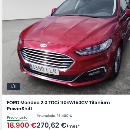
1/11
FORD Mondeo 2.0 TDCi 110kW150CV Titanium
PowerShift
Financiado
:
16.400 €
Precio justo
18.900 €
270,62 €
/
mes
*