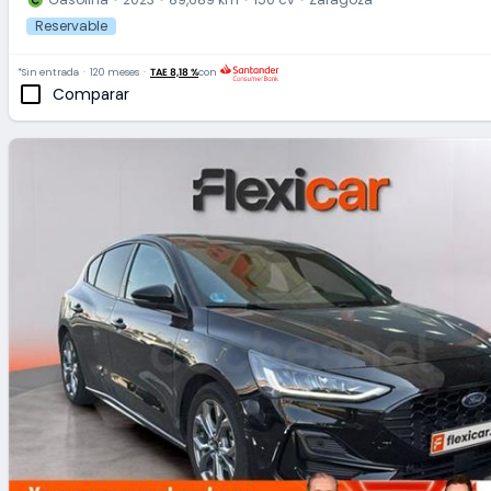
Gasolina
2023
89,689 km
150 cv
Zaragoza
Reservable
*Sin entrada
120 meses
TAE 8,18 %
con
Comparar