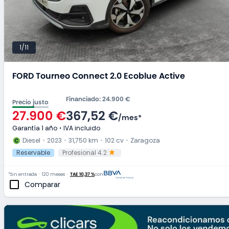
1/11
FORD Tourneo Connect 2.0 Ecoblue Active
Financiado
:
24.900 €
Precio justo
27.900 €
367,52 €
/
mes
*
Garantía 1 año
IVA incluido
Diesel
2023
31,750 km
102 cv
Zaragoza
Reservable
Profesional 4.2
*Sin entrada
120 meses
TAE 10,37 %
con
Comparar