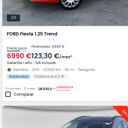
1/11
FORD Fiesta 1.25 Trend
Financiado
:
6990 €
Precio justo
6990 €
123,30 €
/
mes
*
Garantía 1 año
IVA incluido
Gasolina
2013
121,000 km
82 cv
Zaragoza
Reservable
Profesional 4.3
*Sin entrada
72 meses
TAE 8,54 %
con
Comparar