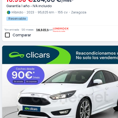
/
mes
*
Garantía 1 año
IVA incluido
Híbrido
2023
95,625 km
155 cv
Zaragoza
Reservable
*Sin entrada
120 meses
TAE 8,05 %
con
Comparar