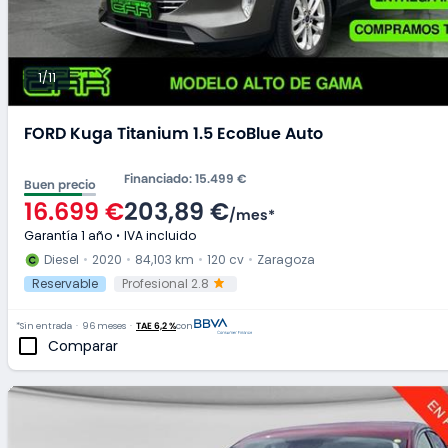
1/11
FORD Kuga Titanium 1.5 EcoBlue Auto
Financiado
:
15.499 €
Buen precio
16.699 €
203,89 €
/
mes
*
Garantía 1 año
IVA incluido
Diesel
2020
84,103 km
120 cv
Zaragoza
Reservable
Profesional 2.8
*Sin entrada
96 meses
TAE 6,2 %
con
Comparar