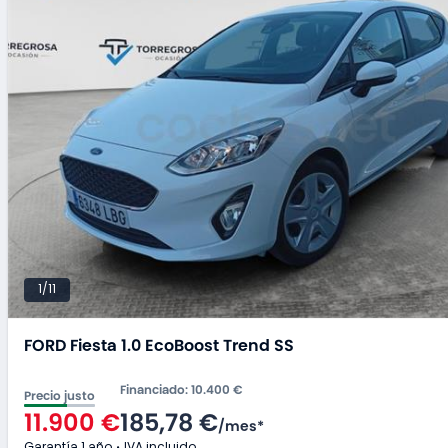
1/11
FORD Fiesta 1.0 EcoBoost Trend SS
Financiado
:
10.400 €
Precio justo
11.900 €
185,78 €
/
mes
*
Garantía 1 año
IVA incluido