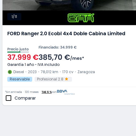
1/11
FORD Ranger 2.0 Ecobl 4x4 Doble Cabina Limited
Financiado
:
34.999 €
Precio justo
37.999 €
385,70 €
/
mes
*
Garantía 1 año
IVA incluido
Diesel
2023
78,012 km
170 cv
Zaragoza
Reservable
Profesional 2.8
*Sin entrada
120 meses
TAE 6 %
con
Comparar