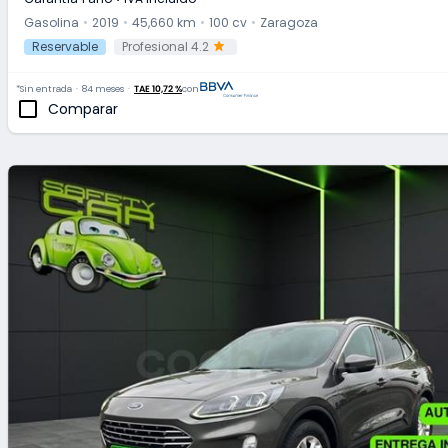
Gasolina
2019
45,660 km
100 cv
Zaragoza
Reservable
Profesional 4.2
*Sin entrada
84 meses
TAE 10,72 %
con
Comparar