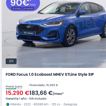
1/11
FORD Focus 1.0 Ecoboost MHEV STLine Style SIP
Financiado
:
15.290 €
Precio justo
15.290 €
183,66 €
/
mes
*
Garantía 1 año
IVA incluido
Híbrido
2022
83,583 km
125 cv
Zaragoza