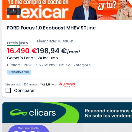
1/11
FORD Focus 1.0 Ecoboost MHEV STLine
Financiado
:
16.490 €
Precio justo
16.490 €
198,94 €
/
mes
*
Garantía 1 año
IVA incluido
Híbrido
2023
96,765 km
155 cv
Zaragoza
Reservable
*Sin entrada
120 meses
TAE 8,18 %
con
Comparar