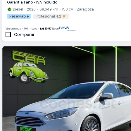
Garantía 1 año
IVA incluido
Diesel
2020
69,649 km
150 cv
Zaragoza
Reservable
Profesional 4.2
*Sin entrada
96 meses
TAE 10,57 %
con
Comparar