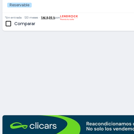
Reservable
*Sin entrada
120 meses
TAE 8,05 %
con
Comparar