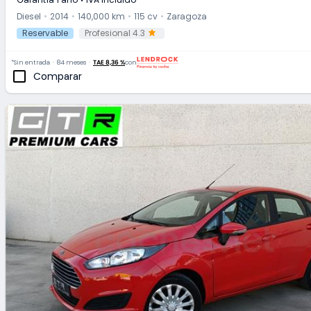
Garantía 1 año
IVA incluido
Diesel
2014
140,000 km
115 cv
Zaragoza
Reservable
Profesional 4.3
*Sin entrada
84 meses
TAE 8,36 %
con
Comparar