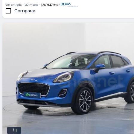
*Sin entrada
120 meses
TAE 10,37 %
con
Comparar
1/11