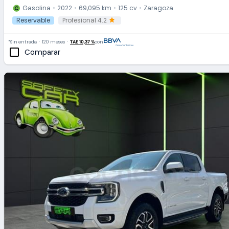
Gasolina
2022
69,095 km
125 cv
Zaragoza
Reservable
Profesional 4.2
*Sin entrada
120 meses
TAE 10,37 %
con
Comparar